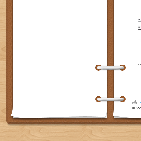
Gr
D
© Son