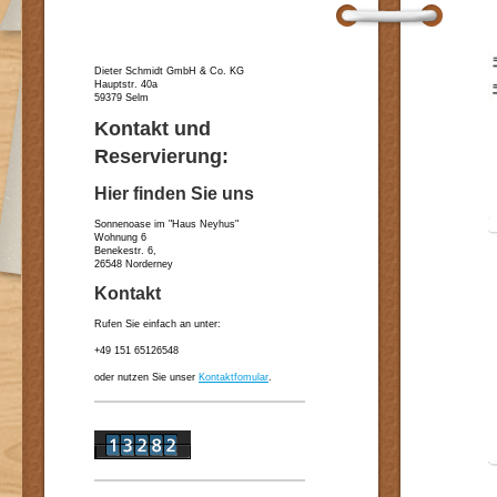
Dieter Schmidt GmbH & Co. KG
Hauptstr. 40a
59379 Selm
Kontakt und
Reservierung:
Hier finden Sie uns
Sonnenoase im "Haus Neyhus"
Wohnung 6
Benekestr. 6,
26548 Norderney
Kontakt
Rufen Sie einfach an unter:
+49 151 65126548
oder nutzen Sie unser
Kontaktfomular
.