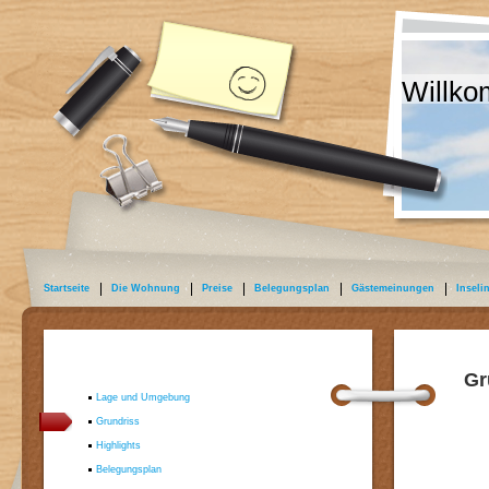
Willko
Startseite
Die Wohnung
Preise
Belegungsplan
Gästemeinungen
Inseli
Gr
Lage und Umgebung
Grundriss
Highlights
Belegungsplan